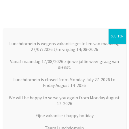
Ga
Ga
door
naar
naar
de
navigatie
inhoud
SLUITEN
Menu
Lunchdomein is wegens vakantie gesloten van maandag
27/07/2026 t/m vrijdag 14/08-2026
Subm
Broodjes
Home
Contact
uitkl
Vanaf maandag 17/08/2026 zijn we jullie weer graag van
dienst.
Subm
Neem contact met ons op
Maaltijden
uitkl
Lunchdomein is closed from Monday July 27 2026 to
Friday August 14 2026
Subm
Heeft u een vraag of opmerking? Neem dan contact met
Desserts
uitkl
ons op door middel van het onderstaande formulier.
We will be happy to serve you again from Monday August
Subm
17 2026
Vlaai en Gebak
uitkl
Er zal zo spoedig mogelijk contact met u worden
Fijne vakantie / happy holiday
opgenomen.
Soepen
Team Lunchdomein