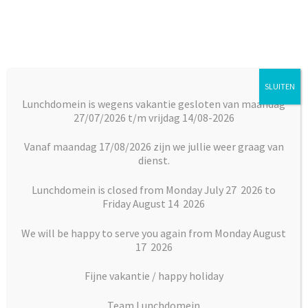
Ga
Ga
door
naar
naar
de
navigatie
inhoud
SLUITEN
Menu
Lunchdomein is wegens vakantie gesloten van maandag
27/07/2026 t/m vrijdag 14/08-2026
Subm
Broodjes
Home
Dranken
Smoothies, fruitshakes, Ice coffee 400 ml
uitkl
Veggie Green Smoothie
Vanaf maandag 17/08/2026 zijn we jullie weer graag van
dienst.
Subm
Maaltijden
uitkl
Lunchdomein is closed from Monday July 27 2026 to
Friday August 14 2026
Subm
Desserts
uitkl
We will be happy to serve you again from Monday August
Subm
17 2026
Vlaai en Gebak
uitkl
Fijne vakantie / happy holiday
Soepen
Team Lunchdomein