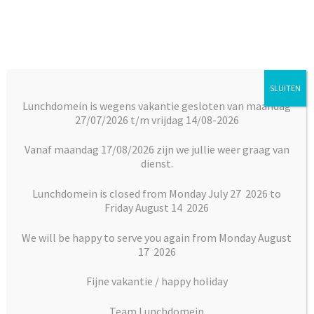
Ga
Ga
door
naar
naar
de
navigatie
inhoud
SLUITEN
Menu
Lunchdomein is wegens vakantie gesloten van maandag
27/07/2026 t/m vrijdag 14/08-2026
Subm
Broodjes
Home
Algemene voorwaarden
uitkl
Vanaf maandag 17/08/2026 zijn we jullie weer graag van
dienst.
Subm
Algemene voorwaarden
Maaltijden
uitkl
Lunchdomein is closed from Monday July 27 2026 to
Friday August 14 2026
Subm
De algemene verkoopvoorwaarden zijn van toepassing
Desserts
uitkl
op alle aanbiedingen door, bestellingen bij, leveringen
We will be happy to serve you again from Monday August
door en betalingen aan Lunchdomein. Van deze
Subm
17 2026
Vlaai en Gebak
uitkl
voorwaarden kan slechts worden afgeweken indien dit
Fijne vakantie / happy holiday
vooraf, schriftelijk en expliciet op punten gebeurt,
Soepen
waarbij de overige bepalingen onverkort van kracht
Team Lunchdomein