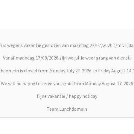
Account
C
 is wegens vakantie gesloten van maandag 27/07/2026 t/m vrijda
rts
Vlaai en Gebak
Soepen
Dranken
Vanaf maandag 17/08/2026 zijn we jullie weer graag van dienst.
hdomein is closed from Monday July 27 2026 to Friday August 14
We will be happy to serve you again from Monday August 17 2026
Fijne vakantie / happy holiday
oissants
Team Lunchdomein
Croissant ham
€
3.50