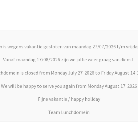
Account
C
 is wegens vakantie gesloten van maandag 27/07/2026 t/m vrijda
rts
Vlaai en Gebak
Soepen
Dranken
Vanaf maandag 17/08/2026 zijn we jullie weer graag van dienst.
hdomein is closed from Monday July 27 2026 to Friday August 14
We will be happy to serve you again from Monday August 17 2026
Fijne vakantie / happy holiday
bak
Team Lunchdomein
1 persoons abrikoz
€
3.60