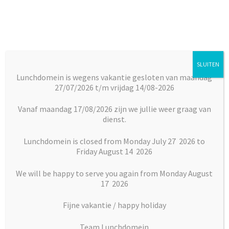
Ga
Ga
door
naar
naar
de
navigatie
inhoud
SLUITEN
Menu
Lunchdomein is wegens vakantie gesloten van maandag
27/07/2026 t/m vrijdag 14/08-2026
Subm
Broodjes
Home
Vlaai en Gebak
Gebak
Bananensoes
uitkl
Vanaf maandag 17/08/2026 zijn we jullie weer graag van
dienst.
Subm
Maaltijden
uitkl
Lunchdomein is closed from Monday July 27 2026 to
Friday August 14 2026
Subm
Desserts
uitkl
We will be happy to serve you again from Monday August
Subm
17 2026
Vlaai en Gebak
uitkl
Fijne vakantie / happy holiday
Soepen
Team Lunchdomein