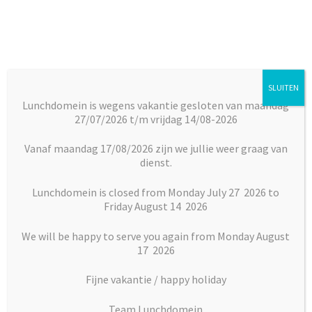
Ga
Ga
door
naar
naar
de
navigatie
inhoud
SLUITEN
Menu
Lunchdomein is wegens vakantie gesloten van maandag
27/07/2026 t/m vrijdag 14/08-2026
Subm
Broodjes
Home
Vlaai en Gebak
Gebak
Kersenflap
uitkl
Vanaf maandag 17/08/2026 zijn we jullie weer graag van
dienst.
Subm
Maaltijden
uitkl
Lunchdomein is closed from Monday July 27 2026 to
Friday August 14 2026
Subm
Desserts
uitkl
We will be happy to serve you again from Monday August
Subm
17 2026
Vlaai en Gebak
uitkl
Fijne vakantie / happy holiday
Soepen
Team Lunchdomein