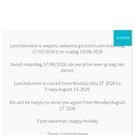
Ga
Ga
door
naar
naar
de
navigatie
inhoud
SLUITEN
Menu
Lunchdomein is wegens vakantie gesloten van maandag
27/07/2026 t/m vrijdag 14/08-2026
Subm
Broodjes
Home
Vlaai en Gebak
Gebak
1 persoons
uitkl
abrikozenvlaaitje
Vanaf maandag 17/08/2026 zijn we jullie weer graag van
dienst.
Subm
Maaltijden
uitkl
Lunchdomein is closed from Monday July 27 2026 to
Friday August 14 2026
Subm
Desserts
uitkl
We will be happy to serve you again from Monday August
Subm
17 2026
Vlaai en Gebak
uitkl
Fijne vakantie / happy holiday
Soepen
Team Lunchdomein