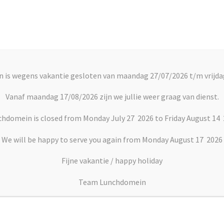
Account
C
 is wegens vakantie gesloten van maandag 27/07/2026 t/m vrijda
rts
Vlaai en Gebak
Soepen
Dranken
Vanaf maandag 17/08/2026 zijn we jullie weer graag van dienst.
hdomein is closed from Monday July 27 2026 to Friday August 14
varoise tompoes
We will be happy to serve you again from Monday August 17 2026
Fijne vakantie / happy holiday
Aardbeien bavaroise t
Team Lunchdomein
€
3.60