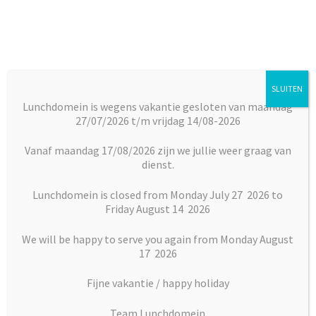
Ga
Ga
door
naar
naar
de
navigatie
inhoud
SLUITEN
Menu
Lunchdomein is wegens vakantie gesloten van maandag
27/07/2026 t/m vrijdag 14/08-2026
Subm
Broodjes
Home
Desserts
Snoep
Bounty
uitkl
Vanaf maandag 17/08/2026 zijn we jullie weer graag van
dienst.
Subm
Maaltijden
uitkl
Lunchdomein is closed from Monday July 27 2026 to
Friday August 14 2026
Subm
Desserts
uitkl
We will be happy to serve you again from Monday August
Subm
17 2026
Vlaai en Gebak
uitkl
Fijne vakantie / happy holiday
Soepen
Team Lunchdomein