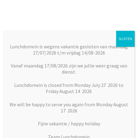
Ga
Ga
door
naar
naar
de
navigatie
inhoud
SLUITEN
Menu
Lunchdomein is wegens vakantie gesloten van maandag
27/07/2026 t/m vrijdag 14/08-2026
Subm
Broodjes
Home
Broodjes
Warme broodjes
Broodje hamburger
uitkl
Vanaf maandag 17/08/2026 zijn we jullie weer graag van
dienst.
Subm
Maaltijden
uitkl
Lunchdomein is closed from Monday July 27 2026 to
Friday August 14 2026
Subm
Desserts
uitkl
We will be happy to serve you again from Monday August
Subm
17 2026
Vlaai en Gebak
uitkl
Fijne vakantie / happy holiday
Soepen
Team Lunchdomein