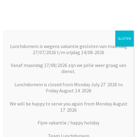
Ga
Ga
door
naar
naar
de
navigatie
inhoud
SLUITEN
Menu
Lunchdomein is wegens vakantie gesloten van maandag
27/07/2026 t/m vrijdag 14/08-2026
Subm
Broodjes
Home
Dranken
Smoothies, fruitshakes, Ice coffee 400 ml
uitkl
Cool Cappuccino – Ice cold coffee sensation!
Vanaf maandag 17/08/2026 zijn we jullie weer graag van
dienst.
Subm
Maaltijden
uitkl
Lunchdomein is closed from Monday July 27 2026 to
Friday August 14 2026
Subm
Desserts
uitkl
We will be happy to serve you again from Monday August
Subm
17 2026
Vlaai en Gebak
uitkl
Fijne vakantie / happy holiday
Soepen
Team Lunchdomein