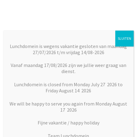
Ga
Ga
door
naar
naar
de
navigatie
inhoud
SLUITEN
Menu
Lunchdomein is wegens vakantie gesloten van maandag
27/07/2026 t/m vrijdag 14/08-2026
Subm
Broodjes
Home
Desserts
Vers fruit
Vers gemengd fruit
uitkl
Vanaf maandag 17/08/2026 zijn we jullie weer graag van
dienst.
Subm
Maaltijden
uitkl
Lunchdomein is closed from Monday July 27 2026 to
Friday August 14 2026
Subm
Desserts
uitkl
We will be happy to serve you again from Monday August
Subm
17 2026
Vlaai en Gebak
uitkl
Fijne vakantie / happy holiday
Soepen
Team Lunchdomein