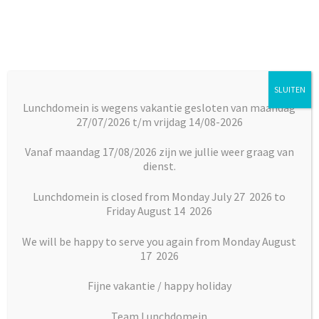
Ga
Ga
door
naar
naar
de
navigatie
inhoud
SLUITEN
Menu
Lunchdomein is wegens vakantie gesloten van maandag
27/07/2026 t/m vrijdag 14/08-2026
Subm
Broodjes
Home
Soepen
Soep van de dag
uitkl
Vanaf maandag 17/08/2026 zijn we jullie weer graag van
dienst.
Subm
Maaltijden
uitkl
Lunchdomein is closed from Monday July 27 2026 to
Friday August 14 2026
Subm
Desserts
uitkl
We will be happy to serve you again from Monday August
Subm
17 2026
Vlaai en Gebak
uitkl
Fijne vakantie / happy holiday
Soepen
Team Lunchdomein