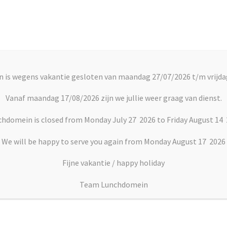
Account
C
 is wegens vakantie gesloten van maandag 27/07/2026 t/m vrijda
rts
Vlaai en Gebak
Soepen
Dranken
Vanaf maandag 17/08/2026 zijn we jullie weer graag van dienst.
hdomein is closed from Monday July 27 2026 to Friday August 14
We will be happy to serve you again from Monday August 17 2026
Fijne vakantie / happy holiday
Kinder Bueno
Team Lunchdomein
€
1.50