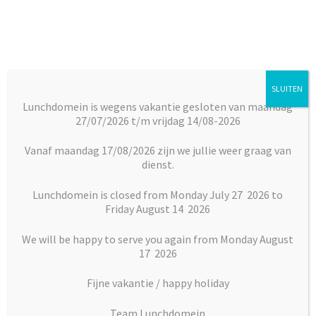
Ga
Ga
door
naar
naar
de
navigatie
inhoud
SLUITEN
Menu
Lunchdomein is wegens vakantie gesloten van maandag
27/07/2026 t/m vrijdag 14/08-2026
Subm
Broodjes
Home
Maaltijden
Maaltijdsalades
Maaltijdsalade Brie
uitkl
(Vega)
Vanaf maandag 17/08/2026 zijn we jullie weer graag van
dienst.
Subm
Maaltijden
uitkl
Lunchdomein is closed from Monday July 27 2026 to
Friday August 14 2026
Subm
Desserts
uitkl
We will be happy to serve you again from Monday August
Subm
17 2026
Vlaai en Gebak
uitkl
Fijne vakantie / happy holiday
Soepen
Team Lunchdomein