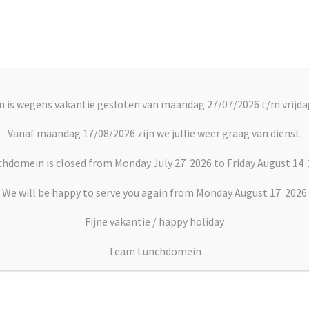
Account
C
 is wegens vakantie gesloten van maandag 27/07/2026 t/m vrijda
rts
Vlaai en Gebak
Soepen
Dranken
Vanaf maandag 17/08/2026 zijn we jullie weer graag van dienst.
hdomein is closed from Monday July 27 2026 to Friday August 14
unch/ontbijt basic
We will be happy to serve you again from Monday August 17 2026
Fijne vakantie / happy holiday
Pakket 1 lunch/ontbijt
Team Lunchdomein
€
10.00