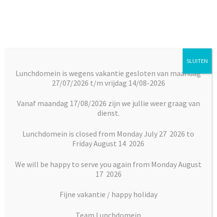
Ga
Ga
door
naar
naar
de
navigatie
inhoud
SLUITEN
Menu
Lunchdomein is wegens vakantie gesloten van maandag
27/07/2026 t/m vrijdag 14/08-2026
Subm
Broodjes
Home
Broodjes
Lunchpakketten
Pakket 7 (zeer luxe
uitkl
lunch) min 10 pers.
Vanaf maandag 17/08/2026 zijn we jullie weer graag van
dienst.
Subm
Maaltijden
uitkl
Lunchdomein is closed from Monday July 27 2026 to
Friday August 14 2026
Subm
Desserts
uitkl
We will be happy to serve you again from Monday August
Subm
17 2026
Vlaai en Gebak
uitkl
Fijne vakantie / happy holiday
Soepen
Team Lunchdomein