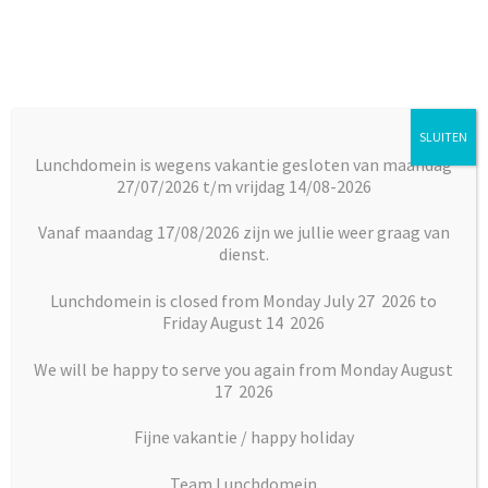
Ga
Ga
door
naar
naar
de
navigatie
inhoud
SLUITEN
Menu
Lunchdomein is wegens vakantie gesloten van maandag
27/07/2026 t/m vrijdag 14/08-2026
Subm
Broodjes
Home
Broodjes
Warme broodjes
Panini caprese
uitkl
Vanaf maandag 17/08/2026 zijn we jullie weer graag van
dienst.
Subm
Maaltijden
uitkl
Lunchdomein is closed from Monday July 27 2026 to
Friday August 14 2026
Subm
Desserts
uitkl
We will be happy to serve you again from Monday August
Subm
17 2026
Vlaai en Gebak
uitkl
Fijne vakantie / happy holiday
Soepen
Team Lunchdomein