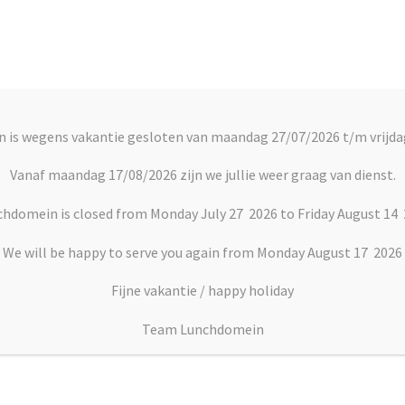
Account
C
 is wegens vakantie gesloten van maandag 27/07/2026 t/m vrijda
rts
Vlaai en Gebak
Soepen
Dranken
Vanaf maandag 17/08/2026 zijn we jullie weer graag van dienst.
hdomein is closed from Monday July 27 2026 to Friday August 14
m en kaas
We will be happy to serve you again from Monday August 17 2026
Fijne vakantie / happy holiday
Panini ham en kaas
Team Lunchdomein
€
5.75