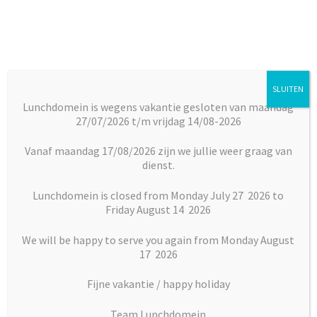
Ga
Ga
door
naar
naar
de
navigatie
inhoud
SLUITEN
Menu
Lunchdomein is wegens vakantie gesloten van maandag
27/07/2026 t/m vrijdag 14/08-2026
Subm
Broodjes
Home
Broodjes
Warme broodjes
Stokbrood Domein
uitkl
Vanaf maandag 17/08/2026 zijn we jullie weer graag van
dienst.
Subm
Maaltijden
uitkl
Lunchdomein is closed from Monday July 27 2026 to
Friday August 14 2026
Subm
Desserts
uitkl
We will be happy to serve you again from Monday August
Subm
17 2026
Vlaai en Gebak
uitkl
Fijne vakantie / happy holiday
Soepen
Team Lunchdomein