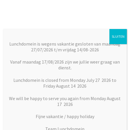
Ga
Ga
door
naar
naar
de
navigatie
inhoud
SLUITEN
Menu
Lunchdomein is wegens vakantie gesloten van maandag
27/07/2026 t/m vrijdag 14/08-2026
Subm
Broodjes
Home
Broodjes
Warme broodjes
Stokbrood Taco
uitkl
Vanaf maandag 17/08/2026 zijn we jullie weer graag van
dienst.
Subm
Maaltijden
uitkl
Lunchdomein is closed from Monday July 27 2026 to
Friday August 14 2026
Subm
Desserts
uitkl
We will be happy to serve you again from Monday August
Subm
17 2026
Vlaai en Gebak
uitkl
Fijne vakantie / happy holiday
Soepen
Team Lunchdomein