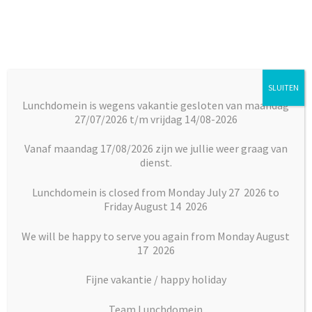
Ga
Ga
door
naar
naar
de
navigatie
inhoud
SLUITEN
Menu
Lunchdomein is wegens vakantie gesloten van maandag
27/07/2026 t/m vrijdag 14/08-2026
Subm
Broodjes
Home
Desserts
Hartig
Wafel
uitkl
Vanaf maandag 17/08/2026 zijn we jullie weer graag van
dienst.
Subm
Maaltijden
uitkl
Lunchdomein is closed from Monday July 27 2026 to
Friday August 14 2026
Subm
Desserts
uitkl
We will be happy to serve you again from Monday August
Subm
17 2026
Vlaai en Gebak
uitkl
Fijne vakantie / happy holiday
Soepen
Team Lunchdomein