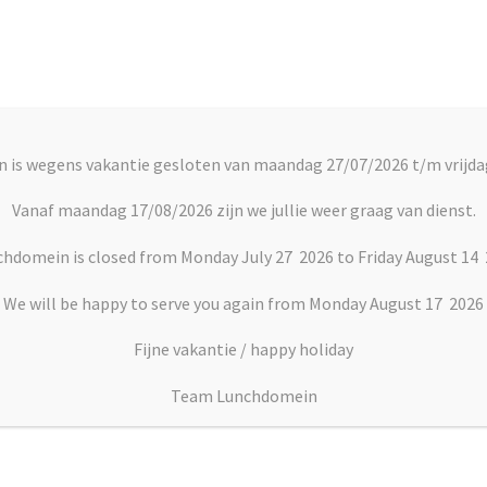
Account
C
 is wegens vakantie gesloten van maandag 27/07/2026 t/m vrijda
rts
Vlaai en Gebak
Soepen
Dranken
Vanaf maandag 17/08/2026 zijn we jullie weer graag van dienst.
hdomein is closed from Monday July 27 2026 to Friday August 14
el toeslagvlaai
We will be happy to serve you again from Monday August 17 2026
Fijne vakantie / happy holiday
Belgische appel toesla
Team Lunchdomein
Prijsklasse:
€
18.99
–
€
19.99
€18.99