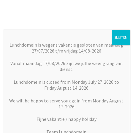
Ga
Ga
door
naar
naar
de
navigatie
inhoud
SLUITEN
Menu
Lunchdomein is wegens vakantie gesloten van maandag
27/07/2026 t/m vrijdag 14/08-2026
Subm
Broodjes
Home
Vlaai en Gebak
Vlaaien
Appeltaart speciaal
uitkl
Vanaf maandag 17/08/2026 zijn we jullie weer graag van
dienst.
Subm
Maaltijden
uitkl
Lunchdomein is closed from Monday July 27 2026 to
Friday August 14 2026
Subm
Desserts
uitkl
We will be happy to serve you again from Monday August
Subm
17 2026
Vlaai en Gebak
uitkl
Fijne vakantie / happy holiday
Soepen
Team Lunchdomein