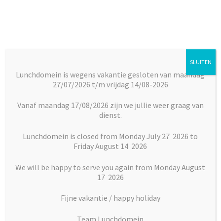
Ga
Ga
door
naar
naar
de
navigatie
inhoud
SLUITEN
Menu
Lunchdomein is wegens vakantie gesloten van maandag
27/07/2026 t/m vrijdag 14/08-2026
Subm
Broodjes
Home
Vlaai en Gebak
Vlaaien
Bienenstich kersen
uitkl
Vanaf maandag 17/08/2026 zijn we jullie weer graag van
dienst.
Subm
Maaltijden
uitkl
Lunchdomein is closed from Monday July 27 2026 to
Friday August 14 2026
Subm
Desserts
uitkl
We will be happy to serve you again from Monday August
Subm
17 2026
Vlaai en Gebak
uitkl
Fijne vakantie / happy holiday
Soepen
Team Lunchdomein