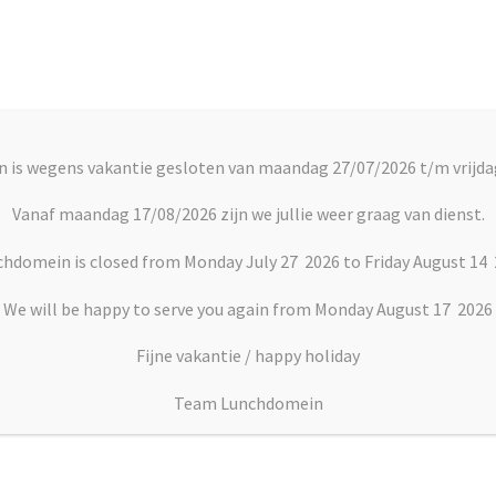
Account
C
 is wegens vakantie gesloten van maandag 27/07/2026 t/m vrijda
rts
Vlaai en Gebak
Soepen
Dranken
Vanaf maandag 17/08/2026 zijn we jullie weer graag van dienst.
hdomein is closed from Monday July 27 2026 to Friday August 14
 eiersalade
We will be happy to serve you again from Monday August 17 2026
Fijne vakantie / happy holiday
Broodje eiersalade
Team Lunchdomein
Prijsklasse:
€
4.50
–
€
7.75
€4.50