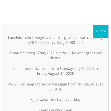
Ga
Ga
door
naar
naar
de
navigatie
inhoud
SLUITEN
Menu
Lunchdomein is wegens vakantie gesloten van maandag
27/07/2026 t/m vrijdag 14/08-2026
Subm
Broodjes
Home
Broodjes
Belegde broodjes
Broodje gekookt ei
uitkl
Vanaf maandag 17/08/2026 zijn we jullie weer graag van
dienst.
Subm
Maaltijden
uitkl
Lunchdomein is closed from Monday July 27 2026 to
Friday August 14 2026
Subm
Desserts
uitkl
We will be happy to serve you again from Monday August
Subm
17 2026
Vlaai en Gebak
uitkl
Fijne vakantie / happy holiday
Soepen
Team Lunchdomein