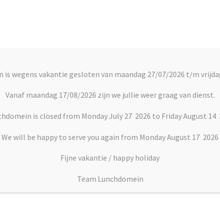
Account
C
 is wegens vakantie gesloten van maandag 27/07/2026 t/m vrijda
rts
Vlaai en Gebak
Soepen
Dranken
Vanaf maandag 17/08/2026 zijn we jullie weer graag van dienst.
hdomein is closed from Monday July 27 2026 to Friday August 14
e ham
We will be happy to serve you again from Monday August 17 2026
Fijne vakantie / happy holiday
Broodje ham
Team Lunchdomein
Prijsklasse:
€
4.00
–
€
7.25
€4.00