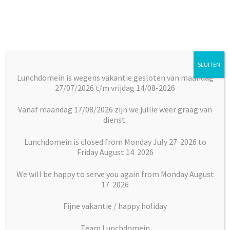
Ga
Ga
door
naar
naar
de
navigatie
inhoud
SLUITEN
Menu
Lunchdomein is wegens vakantie gesloten van maandag
27/07/2026 t/m vrijdag 14/08-2026
Subm
Broodjes
Home
Broodjes
Warme broodjes
Broodje kroket
uitkl
Vanaf maandag 17/08/2026 zijn we jullie weer graag van
dienst.
Subm
Maaltijden
uitkl
Lunchdomein is closed from Monday July 27 2026 to
Friday August 14 2026
Subm
Desserts
uitkl
We will be happy to serve you again from Monday August
Subm
17 2026
Vlaai en Gebak
uitkl
Fijne vakantie / happy holiday
Soepen
Team Lunchdomein