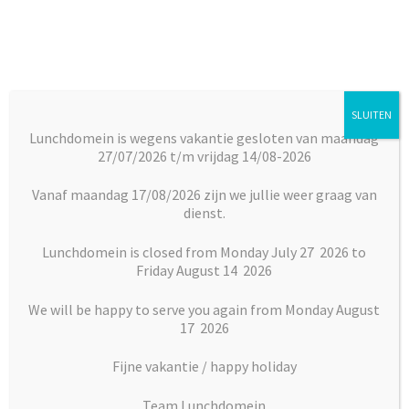
Ga
Ga
door
naar
naar
de
navigatie
inhoud
SLUITEN
Menu
Lunchdomein is wegens vakantie gesloten van maandag
27/07/2026 t/m vrijdag 14/08-2026
Subm
Broodjes
Home
Broodjes
Belegde broodjes
Broodje met
uitkl
kipreepjes
Vanaf maandag 17/08/2026 zijn we jullie weer graag van
dienst.
Subm
Maaltijden
uitkl
Lunchdomein is closed from Monday July 27 2026 to
Friday August 14 2026
Subm
Desserts
uitkl
We will be happy to serve you again from Monday August
Subm
17 2026
Vlaai en Gebak
uitkl
Fijne vakantie / happy holiday
Soepen
Team Lunchdomein