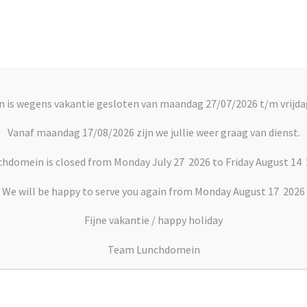
Account
C
 is wegens vakantie gesloten van maandag 27/07/2026 t/m vrijda
rts
Vlaai en Gebak
Soepen
Dranken
Vanaf maandag 17/08/2026 zijn we jullie weer graag van dienst.
hdomein is closed from Monday July 27 2026 to Friday August 14
 Vega
We will be happy to serve you again from Monday August 17 2026
Fijne vakantie / happy holiday
Broodje Vega
Team Lunchdomein
Prijsklasse:
€
4.25
–
€
7.50
€4.25