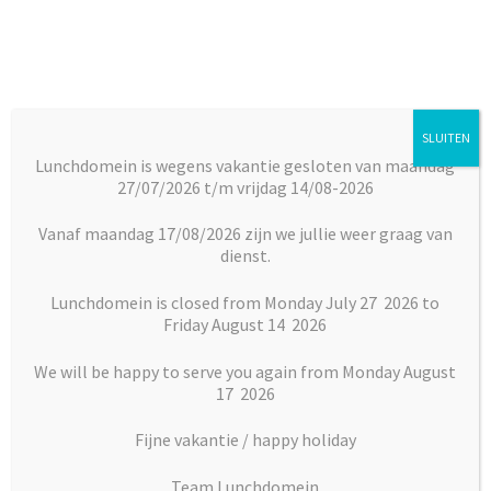
Ga
Ga
door
naar
naar
de
navigatie
inhoud
SLUITEN
Menu
Lunchdomein is wegens vakantie gesloten van maandag
27/07/2026 t/m vrijdag 14/08-2026
Subm
Broodjes
Home
Vlaai en Gebak
Vlaaien
Granachetaart middel
uitkl
Vanaf maandag 17/08/2026 zijn we jullie weer graag van
dienst.
Subm
Maaltijden
uitkl
Lunchdomein is closed from Monday July 27 2026 to
Friday August 14 2026
Subm
Desserts
uitkl
We will be happy to serve you again from Monday August
Subm
17 2026
Vlaai en Gebak
uitkl
Fijne vakantie / happy holiday
Soepen
Team Lunchdomein