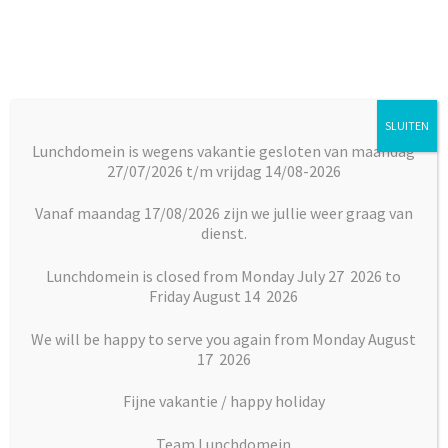
Ga
Ga
door
naar
naar
de
navigatie
inhoud
SLUITEN
Menu
Lunchdomein is wegens vakantie gesloten van maandag
27/07/2026 t/m vrijdag 14/08-2026
Subm
Broodjes
Home
Maaltijden
Warme maaltijden
Hongaarse
uitkl
goulasch met stokbrood
Vanaf maandag 17/08/2026 zijn we jullie weer graag van
dienst.
Subm
Maaltijden
uitkl
Lunchdomein is closed from Monday July 27 2026 to
Friday August 14 2026
Subm
Desserts
uitkl
We will be happy to serve you again from Monday August
Subm
17 2026
Vlaai en Gebak
uitkl
Fijne vakantie / happy holiday
Soepen
Team Lunchdomein