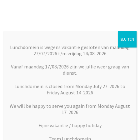
Ga
Ga
door
naar
naar
de
navigatie
inhoud
SLUITEN
Menu
Lunchdomein is wegens vakantie gesloten van maandag
27/07/2026 t/m vrijdag 14/08-2026
Subm
Broodjes
Home
Vlaai en Gebak
Vlaaien
Rijstevlaai slagroom
uitkl
Vanaf maandag 17/08/2026 zijn we jullie weer graag van
dienst.
Subm
Maaltijden
uitkl
Lunchdomein is closed from Monday July 27 2026 to
Friday August 14 2026
Subm
Desserts
uitkl
We will be happy to serve you again from Monday August
Subm
17 2026
Vlaai en Gebak
uitkl
Fijne vakantie / happy holiday
Soepen
Team Lunchdomein