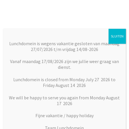
Ga
Ga
door
naar
naar
de
navigatie
inhoud
SLUITEN
Menu
Lunchdomein is wegens vakantie gesloten van maandag
27/07/2026 t/m vrijdag 14/08-2026
Subm
Broodjes
Home
Vlaai en Gebak
Vlaaien
Zwarte pruimenvlaai
uitkl
Vanaf maandag 17/08/2026 zijn we jullie weer graag van
dienst.
Subm
Maaltijden
uitkl
Lunchdomein is closed from Monday July 27 2026 to
Friday August 14 2026
Subm
Desserts
uitkl
We will be happy to serve you again from Monday August
Subm
17 2026
Vlaai en Gebak
uitkl
Fijne vakantie / happy holiday
Soepen
Team Lunchdomein